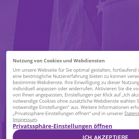
Nutzung von Cookies und Webdiensten
Privatssphäre-Einstellungen
Um unsere Webseite für Sie optimal gestalten, fortlaufend
eine bestmögliche Nutzererfahrung bieten zu können verw
bestimmte Webdienste. Ihre Einwilligung zu dieser Nutzung
Marketing / Usability
individuell anpassen oder widerrufen. Aktivieren Sie die 
von Ihnen angepassten, Einstellungen per Klick auf „Ich akz
Google Analytics
notwendige Cookies ohne zusätzliche Webdienste wählen Si
notwendige Einstellungen" aus. Weitere Informationen erha
Anbieter
Google LLC
„Privatssphäre-Einstellungen öffnen“ und in unserer
Datens
Zweck
Cookie von Google für Website-A
Impressum
.
statistische Daten darüber, wie 
Privatssphäre-Einstellungen
nutzt.
Datenschutzerklärung-
https://policies.google.com/priva
ICH AKZEPTIERE