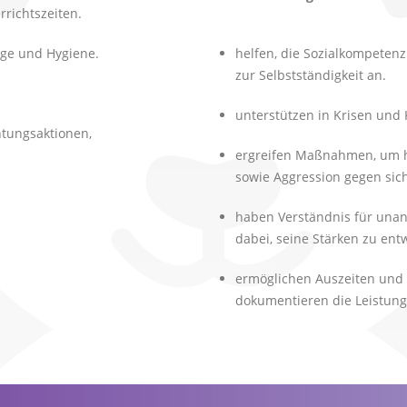
richtszeiten.
ege und Hygiene.
helfen, die Sozialkompeten
zur Selbstständigkeit an.
Hauptthemen
unterstützen in Krisen und 
htungsaktionen,
Bärenschule | Kita- und Schulbegleitung by opseo
ergreifen Maßnahmen, um h
Kita- Schulbegleitdienst
sowie Aggression gegen sich
Stellenangebote
haben Verständnis für una
dabei, seine Stärken zu entw
ermöglichen Auszeiten und 
dokumentieren die Leistung