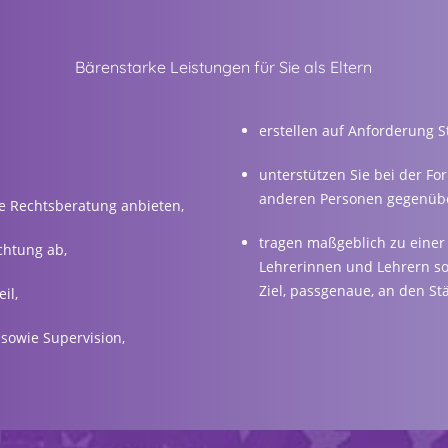
 Schulbegleitung by opseo –
Impressum
/
Datenschutz
/
opseo Leitbil
Bärenstarke Leistungen für Sie als Eltern
erstellen auf Anforderung 
unterstützen Sie bei der F
anderen Personen gegenübe
ne Rechtsberatung anbieten,
tragen maßgeblich zu einer 
chtung ab,
Lehrerinnen und Lehrern s
Ziel, passgenaue, an den Stä
il,
sowie Supervision,