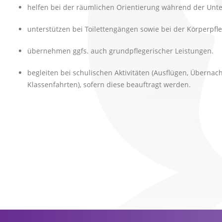
helfen bei der räumlichen Orientierung während der Unter
unterstützen bei Toilettengängen sowie bei der Körperpfl
übernehmen ggfs. auch grundpflegerischer Leistungen.
Kontakt
begleiten bei schulischen Aktivitäten (Ausflügen, Übernac
Bärenschule Kita- und Schulbegleitung by opseo
Klassenfahrten), sofern diese beauftragt werden.
opseo Servicegesellschaft mbH
Isarstraße 4
65451 Kelsterbach
Telefon:
0175 / 532 80 10
Telefax:
06142 / 942 90 28
E-Mail:
berater@baerenschule.de
Web:
www.baerenschule.de