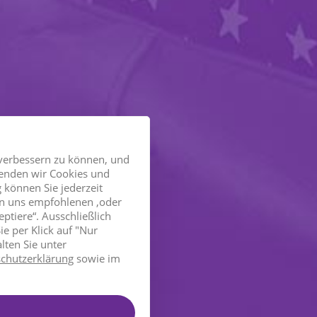
 verbessern zu können, und
enden wir Cookies und
 können Sie jederzeit
von uns empfohlenen ,oder
eptiere“. Ausschließlich
e per Klick auf "Nur
lten Sie unter
chutzerklärung
sowie im
nalysen. Erzeugt
der Besucher die Website
cy