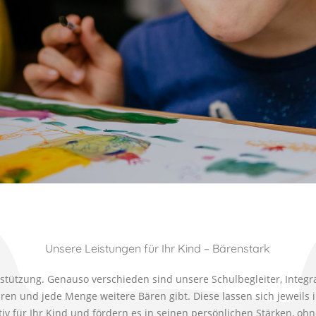
Unsere Leistungen für Ihr Kind – Bärenstark
tützung. Genauso verschieden sind unsere Schulbegleiter, Integrat
 und jede Menge weitere Bären gibt. Diese lassen sich jeweils in
ktiv für Ihr Kind und fördern es in seinen persönlichen Stärken, oh