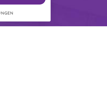
UNGEN
e angebotene Web-Mapping-
lder, Luftaufnahmen,
-Panoramaansichten von
ngungen und Routenplanung
 Fahrrad, Flugzeug und
urch die Nutzung werden
cy