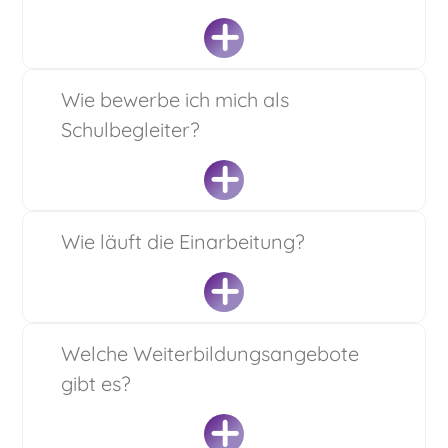
Teilhabeassistenz, Schulassistenz, Integrationshelfer,
Heilerziehungspfleger, Sonderpädagoge o.ä. Aber auch
Integrationsassistenz) finden vorwiegend im
als Quereinsteiger mit einer guten Portion
schulischen Umfeld statt, wo die Kinder begleitet und
Lebenserfahrung und Empathie für behinderte Kinder
gefördert werden.
sind Sie uns willkommen.
Beim Schulbegleiter handelt es sich bislang um eine
Wie bewerbe ich mich als
nicht professionalisierte Tätigkeit. Es gibt also keine
Schulbegleiter?
Zudem gehört die Abstimmung mit Lehrern, Eltern und
rechtlich bindende oder einheitlich verwendete
therapeutischem Personal zu den wichtigen Aufgaben.
Berufsbezeichnung. Somit gibt es keine spezielle
Zusätzlich kann die Begleitung auf dem Schulweg ein
Ausbildung zur Schulassistenz. Dies ermöglicht
Teil der Aufgabe sein.
Quereinsteigern den Einstieg.
Bei uns, der Bärenschule, können Sie sich digital über
Wie läuft die Einarbeitung?
unser Karriere-Portal oder per E-Mail an
Abhängig von der Art und Schwere der Behinderung
berater@baerenschule.de
bewerben. Sie bewerben
kann jedoch eine Ausbildung erforderlich sein. Dann
sich lieber per Post? Auch das ist natürlich möglich.
können Pädagogen, Erzieher, Heilerziehungspfleger,
Gerne können Sie sich auch vorab telefonisch unter
Heilpädagogen oder Pflegefachkräfte zum Einsatz
Die Einarbeitung gliedert sich in zwei Bereiche – den
Welche Weiterbildungsangebote
01755328010 mit Fragen an uns wenden.
kommen.
Umgang mit dem Kind und seiner Familie sowie
gibt es?
administrative Tätigkeiten. In beiden Bereichen
werden Sie von uns individuell Eins-zu-Eins betreut.