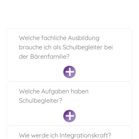
FAQ
Welche fachliche Ausbildung
brauche ich als Schulbegleiter bei
der Bärenfamilie?
Entscheidend ist bei uns nicht eine bestimmte
Welche Aufgaben haben
fachliche Qualifikation, sondern Ihr Wunsch, Kindern
Schulbegleiter?
mit speziellen Bedürfnissen im Alltag zur Seite zu
stehen, sie zu unterstützen und zu fördern.
Viele unserer Schulbegleiter haben eine pädagogische
Die Aufgaben des Schulbegleiters (auch
Wie werde ich Integrationskraft?
Ausbildung als Erzieher, Sozialarbeiter,