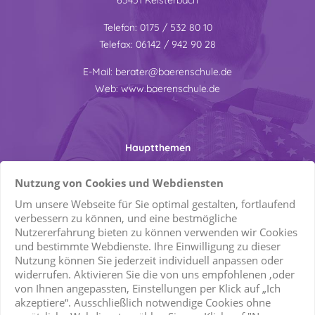
Bei der Antragstellung ist eine schriftliche
Telefon:
0175 / 532 80 10
Aufforderung der Stelle vorzulegen, die das "erweiterte
Telefax:
06142 / 942 90 28
Führungszeugnis" verlangt und in der diese bestätigt,
dass die Voraussetzungen für die Erteilung eines
E-Mail:
berater@baerenschule.de
solchen Führungszeugnisses vorliegen.
Web:
www.baerenschule.de
Hauptthemen
Bärenschule | Kita- und Schulbegleitung by opseo
Nutzung von Cookies und Webdiensten
Kita- Schulbegleitdienst
Privatssphäre-Einstellungen
Um unsere Webseite für Sie optimal gestalten, fortlaufend
Stellenangebote
verbessern zu können, und eine bestmögliche
Nutzererfahrung bieten zu können verwenden wir Cookies
Marketing / Usability
und bestimmte Webdienste. Ihre Einwilligung zu dieser
Nutzung können Sie jederzeit individuell anpassen oder
Google Analytics
Soziale Medien
widerrufen. Aktivieren Sie die von uns empfohlenen ,oder
von Ihnen angepassten, Einstellungen per Klick auf „Ich
Anbieter
Google LLC
akzeptiere“. Ausschließlich notwendige Cookies ohne